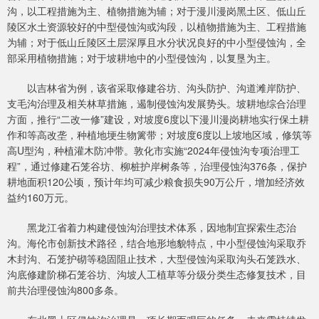
沟，以工程措施为主、植物措施为辅；对于漫川漫岗黑土区、低山丘
陵区水土资源较好的中型侵蚀沟或沟段，以植物措施为主、工程措施
为辅；对于低山丘陵区土层深厚且水分状况良好的中小型侵蚀沟，全
部采用植物措施；对于坡耕地中的小型侵蚀沟，以复垦为主。
以吉林省为例，该省采取修建谷坊、沟头防护、沟道滩岸防护、
支毛沟治理及相关林草措施，遏制侵蚀沟发展势头。坡耕地综合治理
方面，推行“二改一修”建设，对坡度6度以下漫川漫岗耕地实行保土耕
作和等高改垄，种植地埂生物篱带；对坡度6度以上坡地区域，修筑等
高U型沟，种植灌木防冲带。敦化市实施“2024年侵蚀沟专项治理工
程”，通过修建石笼谷坊、柳桩护岸树条等，治理侵蚀沟376条，保护
耕地面积120公顷，预计年均可减少粮食损失90万公斤，增加经济效
益约160万元。
黑龙江省着力构建侵蚀沟治理技术体系，因地制宜探索生态治
沟。海伦市创新技术路径，结合地形地貌特点，中小型侵蚀沟采取乔
木封沟、石笼护砌等稳固阻止技术，大型侵蚀沟采取沟头石笼跌水、
沟底修建阶梯石笼谷坊、沟坡人工植草等分级分类生态修复技术，目
前共治理侵蚀沟800多条。