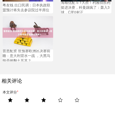
海顺优配 5-1大胜！利雅得胜利
粤友钱 出口民调：日本执政联
挺进决赛，科曼踢疯了：轰入3
盟预计将失去参议院过半席位
球，C罗0射正
普患配资 世预赛欧洲区决赛前
瞻：意大利背水一战 ，大黑马
能否掀翻土耳其？
相关评论
本文评分
*