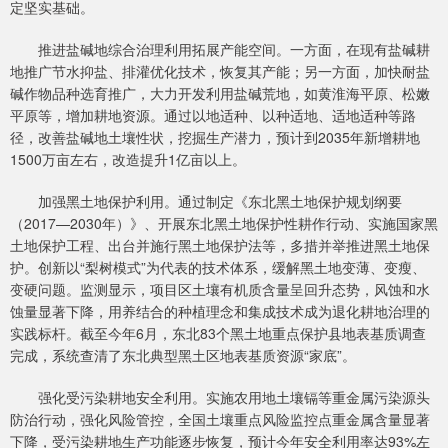
定坚实基础。
推进盐碱地综合治理利用拓展产能空间。一方面，在现有盐碱耕
地推广节水抑盐、排灌优化技术，恢复其产能；另一方面，加快耐盐
碱作物品种选育推广，大力开发利用盐碱荒地，如黄淮海平原、松嫩
平原等，增加耕地资源。通过以地适种、以种适地、适地适种等路
径，改善盐碱地土壤性状，挖掘生产潜力，预计到2035年新增耕地
1500万亩左右，改造提升1亿亩以上。
加强黑土地保护利用。通过制定《东北黑土地保护规划纲要
（2017—2030年）》、开展东北黑土地保护性耕作行动、实施国家黑
土地保护工程、出台并施行黑土地保护法等，多措并举推进黑土地保
护。创新以“梨树模式”为代表的技术体系，缓解黑土地变薄、变瘦、
变硬问题。监测显示，项目区土壤有机质含量呈回升态势，风蚀和水
蚀量显著下降，用养结合的种植理念和集成技术成为退化耕地治理的
实践标杆。截至今年6月，东北83个黑土地重点保护县地表基质调查
完成，系统查清了东北典型黑土区地表基质资源“家底”。
强化受污染耕地安全利用。实施农用地土壤镉等重金属污染源头
防治行动，强化风险管控，全国土壤重点风险监控点重金属含量显著
下降，受污染耕地生产功能逐步恢复，预计今年安全利用率达93%左