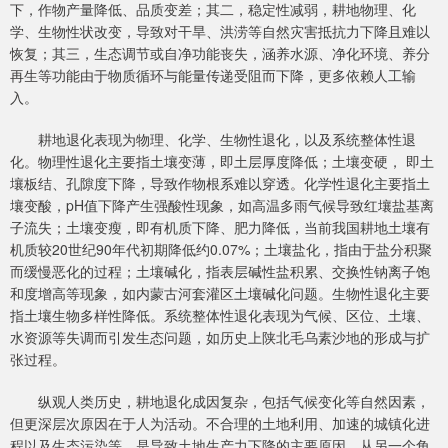
下，作物产量降低、品质变差；其二，稳定性减弱，耕地物理、化
学、生物性状改变，导致对干旱、洪涝等自然灾害抵抗力下降且难以
恢复；其三，生态调节或自净功能丧失，涵养水源、净化环境、养分
再生等功能由于物质循环与能量传递受阻而下降，更多依赖人工输
入。
耕地退化表现为物理、化学、生物性退化，以及系统整体性退
化。物理性退化主要指土壤变薄，即土层厚度降低；土壤变硬， 即土
壤板结、孔隙度下降，导致作物根系难以穿透。化学性退化主要指土
壤变酸，pH值下降产生强酸性现象，如高温多雨气候导致红壤盐基离
子流失；土壤变瘦，即有机质下降、肥力降低，当前我国耕地土壤有
机质较20世纪90年代初期降低约0.07%；土壤盐化，指由于盐分积聚
而缓慢恶化的过程；土壤碱化，指表层碱性盐积累、交换性钠离子饱
和度增高等现象，如内蒙古河套灌区土壤碱化问题。生物性退化主要
指土壤生物多样性降低。系统整体性退化表现为气候、区位、土壤、
水资源等失调而引发生态问题，如历史上陕北毛乌素沙地的形成与扩
张过程。
纵观人类历史，耕地退化成因复杂，包括气候变化等自然因素，
但更深层次原因在于人为活动。不合理的土地利用、加速的城镇化进
程以及生态污染等，是导致土地生产力下降的主要原因。从另一个角