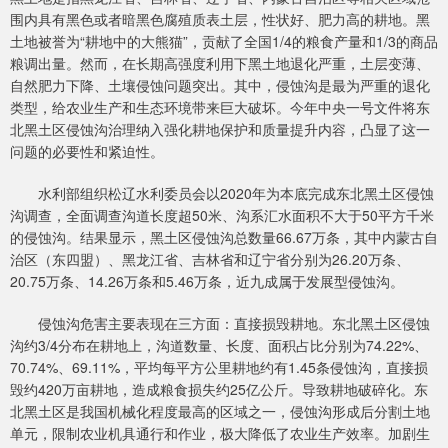
围内具有黑色或者暗黑色腐殖质表土层，性状好、肥力高的耕地。黑
土地被誉为“耕地中的大熊猫”，贡献了全国1/4的粮食产量和1/3的商品
粮调出量。然而，在长期高强度利用下黑土地退化严重，土层变薄、
自然肥力下降、土壤侵蚀问题突出。其中，侵蚀沟是最为严重的退化
类型，给农业生产和生态环境带来巨大破坏。今年中央一号文件将东
北黑土区侵蚀沟治理纳入强化耕地保护和质量提升内容，凸显了这一
问题的必要性和紧迫性。
水利部组织松辽水利委员会以2020年为本底完成东北黑土区侵蚀
沟调查，全面调查沟道长度超50米、沟系汇水面积不大于50平方千米
的侵蚀沟。结果显示，黑土区侵蚀沟总数量66.67万条，其中内蒙古自
治区（东四盟）、黑龙江省、吉林省和辽宁省分别为26.20万条、
20.75万条、14.26万条和5.46万条，近九成属于发展型侵蚀沟。
侵蚀沟危害主要表现在三方面：直接损毁耕地。东北黑土区侵蚀
沟约3/4分布在耕地上，沟道数量、长度、面积占比分别为74.22%、
70.74%、69.11%，平均每平方公里耕地约有1.45条侵蚀沟，直接损
毁约420万亩耕地，造成粮食损失约25亿公斤。导致耕地破碎化。东
北黑土区是我国机械化程度最高的区域之一，侵蚀沟形成后分割土地
单元，限制农业机具通行和作业，极大降低了农业生产效率。加剧生