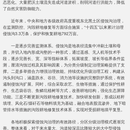
态恶化。大量肥沃土壤流失造成河道淤积，削弱河道行洪能力，降低
了自然灾害防御能力。
近年来，中央和地方各级政府高度重视东北黑土区侵蚀沟治理，
在监测防控、沟毁耕地修复等方面综合施策，“十四五”以来累计治理
侵蚀沟3.3万条，保护和恢复耕地792万亩。
一是逐步完善监测体系。侵蚀沟是地表径流集中冲刷土壤和母
质，并切入地内形成沟壑的一种形式，通过遥感、无人机等技术手
段，逐步完善长、宽、深等指标体系，拓展坡度、坡长等临界条件监
测，厘清沟蚀过程及其影响因素，为分类分级制定治理策略提供了支
撑。二是多举措合力增强治理效能。持续优化升级治理工程，构建从
沟头到沟口，涵盖跌水、谷坊、消力池等设施的完整防护系统，有效
遏制侵蚀沟扩展。同时，综合采取农艺、生物等措施，通过保护性耕
作、生态袋谷坊、鱼鳞坑植树等方式，改善耕地结构，强化生态屏障
功能。三是不断更新沟毁耕地修复技术。加快研发创新，形成以秸秆
填埋、风化石/煤矸石等物料填充为基础，融合地表股流渗井、地下暗
管排水等措施的沟毁耕地修复技术体系，实现对受损耕地填平复垦。
各地积极探索侵蚀沟治理的有效路径，分区分级治理模式逐渐完
善。整体来看，对于来水量大、沟道较深且比降较大的大中型侵蚀