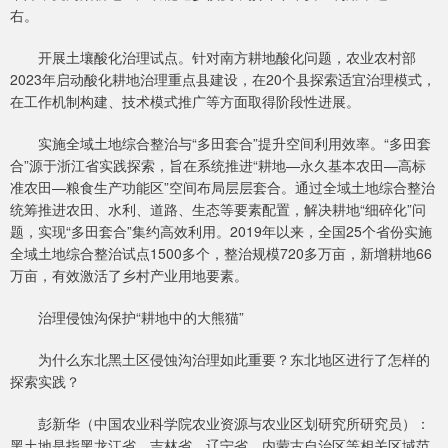
右。
开展土壤酸化治理试点。针对南方耕地酸化问题，农业农村部
2023年启动酸化耕地治理重点县建设，在20个县探索适宜治理模式，
在工作机制构建、技术模式推广等方面取得阶段性进展。
实施全域土地综合整治与“多田套合”提升空间利用效率。“多田套
合”源于浙江省实践探索，旨在系统推进“耕地—永久基本农田—高标
准农田—粮食生产功能区”空间布局层层套合。通过全域土地综合整治
统筹推进农田、水利、道路、生态等要素配置，解决耕地“细碎化”问
题，实现“多田套合”集约高效利用。2019年以来，全国25个省份实施
全域土地综合整治试点1500多个，整治规模720多万亩，新增耕地66
万亩，有效激活了乡村产业用地要素。
治理侵蚀沟保护“耕地中的大熊猫”
为什么东北黑土区侵蚀沟治理如此重要？东北地区进行了怎样的
探索实践？
彭新华（中国农业科学院农业资源与农业区划研究所研究员）：
黑土地是指黑龙江省、吉林省、辽宁省、内蒙古自治区等相关区域范