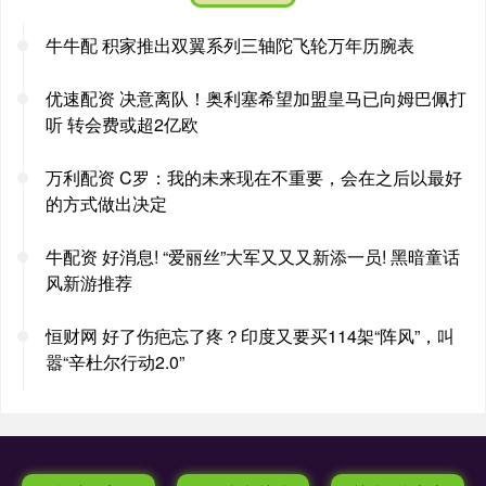
牛牛配 积家推出双翼系列三轴陀飞轮万年历腕表
优速配资 决意离队！奥利塞希望加盟皇马已向姆巴佩打
听 转会费或超2亿欧
万利配资 C罗：我的未来现在不重要，会在之后以最好
的方式做出决定
牛配资 好消息! “爱丽丝”大军又又又新添一员! 黑暗童话
风新游推荐
恒财网 好了伤疤忘了疼？印度又要买114架“阵风”，叫
嚣“辛杜尔行动2.0”