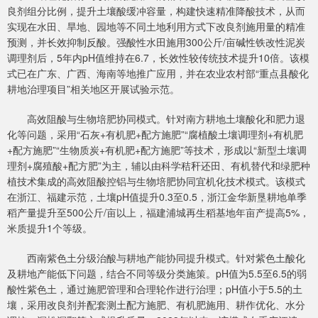
良剂组分比例，提升土壤酸缓冲容量，构建快速精准降酸技术，从而
实现在水田、旱地、园地等不同土地利用方式下改良剂施用量的精准
预测，并长效抑制反酸。强酸性水田施用300公斤/亩碱性铁改性泥炭
调理剂后，5年内pH值维持在6.7，长效性较传统技术提升10倍。该模
式已在广东、广西、海南等地推广应用，并在农业农村部“重点县酸化
耕地治理项目”相关地区开展试验示范。
高效阻酸与生物培肥协同模式。针对南方耕地土壤酸化和肥力退
化等问题，采用“石灰+有机肥+配方施肥”“腐植酸土壤调理剂+有机肥
+配方施肥”“生物质炭+有机肥+配方施肥”等技术，形成以“新型土壤调
理剂+腐殖酸+配方肥”为主，辅以由科学秸秆还田、有机替代和绿肥种
植技术集成的高效阻酸控铝与生物培肥协同宜机化技术模式。该模式
在浙江、福建示范，土壤pH值提升0.3至0.5，浙江金华新垦耕地单季
稻产量提升至500公斤/亩以上，福建浦城再生稻基地年亩产提高5%，
米质提升1个等级。
西南紫色土分级治酸与耕地产能协同提升模式。针对紫色土酸化
及耕地产能低下问题，结合不同等级分类施策。pH值为5.5至6.5的弱
酸性紫色土，通过施肥管理和合理轮作进行治理；pH值小于5.5的土
壤，采用改良剂并配套测土配方施肥、有机肥施用、耕作优化、水分