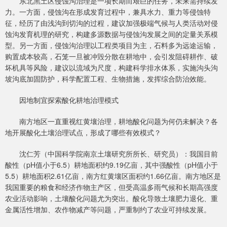
东北黑土区侵蚀沟治理是一项长期而艰巨的任务，未来需持续发
力。一方面，侵蚀沟在形成发育过程中，兼具水力、重力等侵蚀特
征，经历了由浅沟到切沟的过程，建议加强极端气候与人类活动对侵
蚀沟发育机理的研究，构建多源数据与侵蚀沟发展之间的定量关系模
型。另一方面，侵蚀沟治理以工程类项目为主，石料多为远途运输，
购置成本较高，石笼一旦被冲毁分散在耕地中，会引发阻碍耕作、破
坏机具等风险，建议以流域为尺度，构建科学排水体系，实施沟头沟
坡沟底加固防护，科学配置工程、生物措施，发挥综合防治效能。
因地制宜探索酸化耕地治理模式
南方地区一直重视红黄壤治理，耕地酸化问题为何仍未解决？各
地开展酸化土壤治理试点，形成了哪些有效模式？
沈仁芳（中国科学院南京土壤研究所所长、研究员）：我国目前
酸性（pH值小于6.5）耕地面积约9.19亿亩，其中强酸性（pH值小于
5.5）耕地面积2.61亿亩，南方红黄壤区面积约1.66亿亩。南方地区是
我国重要的粮食和经济作物主产区，但受高温多雨气候和长期高强度
农业活动影响，土壤酸化问题尤为突出。酸化导致土壤肥力退化、重
金属活性增加、农作物减产等问题，严重制约了农业可持续发展。