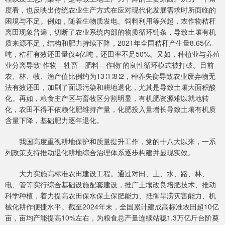
度看，也反映出传统农业生产方式在应对现代化发展需求时所面临的
困境与不足。例如，随着生物质发电、饲料利用等兴起，农作物秸秆
离田现象普遍，切断了农业系统内部的物质循环链条，导致土壤有机
质来源不足，结构和肥力持续下降，2021年全国秸秆产生量8.65亿
吨，秸秆有效还田量仅4亿吨，还田率不足50%。又如，种植业与养殖
业分离导致“作物—牲畜—肥料—作物”的良性循环模式被打破。目前
农、林、牧、渔产值比例约为13∶1∶8∶2，种养失衡导致农业废弃物无
法有效还田，加剧了面源污染和耕地退化，尤其是导致土壤大面积酸
化。再如，粮食主产区与畜牧区分割明显，有机肥资源难以就地转
化，农田不得不依赖化肥维持产量，化肥投入量增长导致土壤有机质
含量下降，基础肥力逐年退化。
我国高度重视耕地保护和质量提升工作，党的十八大以来，一系
列政策支持推动退化耕地综合治理体系逐步构建并显现实效。
大力实施高标准农田建设工程。通过对田、土、水、路、林、
电、管等实行综合基础设施配套建设，推广土壤改良培肥技术、推动
科学种植，着力提高农田保水保土保肥能力、抵御旱涝灾害能力、机
械化耕作便捷水平。截至2024年末，全国累计建成高标准农田超10亿
亩，亩均产能提高10%左右，为粮食总产量连续站稳1.3万亿斤台阶奠