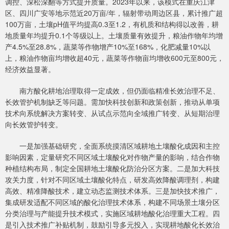
调控、深松深翻等方式提升质量。2023年以来，该模式在重庆江津
区、四川广安等地示范近20万亩/年，辐射带动周边区县，累计推广超
100万亩，土壤pH值平均提高0.3至1.2，有机质和结构得以改善，耕
地质量年均提升0.1个等级以上。土壤质量有效提升，粮油作物年均增
产4.5%至28.8%，蔬菜等作物增产10%至168%，化肥减量10%以
上，粮油作物亩均增收超40元，蔬菜等作物亩均增收600元至800元，
经济效益显著。
南方酸化耕地治理取得一定成效，但仍面临精准长效治理不足、
长效管护机制缺乏等问题。需加快科技创新和政策创新，推动从单项
技术向系统解决方案转变、从试点示范向全域推广转变、从短期治理
向长效管护转变。
一是加强基础研究，全面系统摸清区域耕地土壤酸化成因和主控
影响因素，定量研究不同区域土壤酸化对作物产量的影响，结合作物
种植结构布局，制定全国耕地土壤酸化防治分区方案。二是加大科技
攻关力度，针对不同区域土壤酸化特点，研发高效降酸调理剂，构建
高效、精准降酸技术，建立动态监测技术体系。三是加快技术推广，
集成研发适配不同区域的酸化治理技术体系，构建不同场景土壤分区
分类治理与产能提升技术模式，实施区域耕地酸化治理重大工程。四
是引入技术推广补贴机制，鼓励引导多元投入，实现耕地酸化长效治