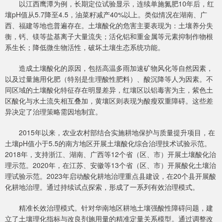
以江西鹰潭为例，长期定位试验显示，连续单施氮肥10年后，红
壤pH值从5.7降至4.5，油菜籽减产40%以上。类似情况在湖南、广
西、福建等地也普遍存在。土壤酸化的危害主要表现为：土壤养分失
衡，钙、镁等盐基离子大量流失；活化铝和重金属等元素抑制作物根
系生长；降低微生物活性，破坏土壤生态系统功能。
造成土壤酸化的原因，包括高温多雨加速矿物风化等自然因素，
以及过量施用化肥（特别是生理酸性肥料）、酸沉降等人为因素。不
同区域的土壤酸化特征存在明显差异，红壤区以铝毒害为主，紫色土
区酸化与水土流失相互叠加，黄壤区则表现为酸瘦双重障碍。这些差
异决定了治理策略需因地制宜。
2015年以来，农业农村部结合实施耕地保护与质量提升项目，在
土壤pH值小于5.5的南方地区开展土壤酸化综合治理技术试验示范。
2018年，支持浙江、湖南、广西等12个省（区、市）开展土壤酸化治
理示范。2020年，在江苏、安徽等13个省（区、市）开展酸化土壤治
理试验示范。2023年启动酸化耕地治理重点县建设，在20个县开展酸
化耕地治理。通过持续试点探索，形成了一系列有效治理模式。
精准长效治理模式。针对华南地区耕地土壤强酸性障碍问题，建
立了土壤理化指标与改良剂施用量的精准定量关系模型。通过调整改