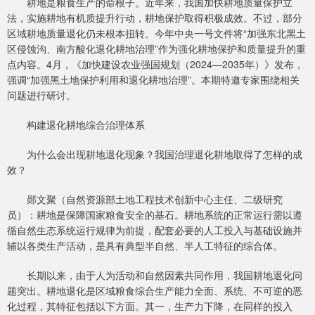
耕地是粮食生产的命根子。近年来，我国加快耕地质量保护立
法，实施耕地有机质提升行动，耕地保护取得积极成效。不过，部分
区域耕地质量退化仍未根本扭转。今年中央一号文件将“加强东北黑土
区侵蚀沟、南方酸化退化耕地治理”作为强化耕地保护和质量提升的重
点内容。4月，《加快建设农业强国规划（2024—2035年）》发布，
强调“加强黑土地保护利用和退化耕地治理”。本期特邀专家围绕相关
问题进行研讨。
构建退化耕地综合治理体系
为什么会出现耕地退化现象？我国治理退化耕地取得了怎样的成
效？
郧文聚（自然资源部土地工程技术创新中心主任、二级研究
员）：耕地是保障国家粮食安全的基石。耕地系统的正常运行需以遵
循自然生态系统运行规律为前提，配套必要的人工投入与基础设施并
辅以各类生产活动，是具有典型半自然、半人工特征的综合体。
长期以来，由于人为活动和自然因素共同作用，我国耕地退化问
题突出。耕地退化是区域粮食综合生产能力全面、系统、不可逆的恶
化过程，其特征包括以下方面。其一，生产力下降，在同样的投入