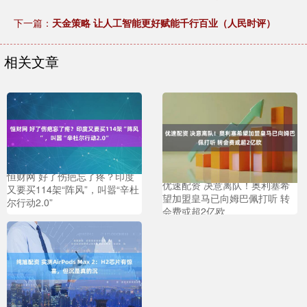
下一篇：
天金策略 让人工智能更好赋能千行百业（人民时评）
相关文章
恒财网 好了伤疤忘了疼？印度
优速配资 决意离队！奥利塞希
又要买114架“阵风”，叫嚣“辛杜
望加盟皇马已向姆巴佩打听 转
尔行动2.0”
会费或超2亿欧