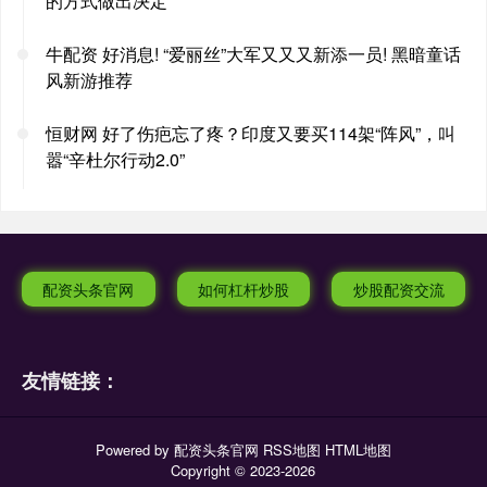
的方式做出决定
牛配资 好消息! “爱丽丝”大军又又又新添一员! 黑暗童话
风新游推荐
恒财网 好了伤疤忘了疼？印度又要买114架“阵风”，叫
嚣“辛杜尔行动2.0”
配资头条官网
如何杠杆炒股
炒股配资交流
友情链接：
Powered by
配资头条官网
RSS地图
HTML地图
Copyright
© 2023-2026