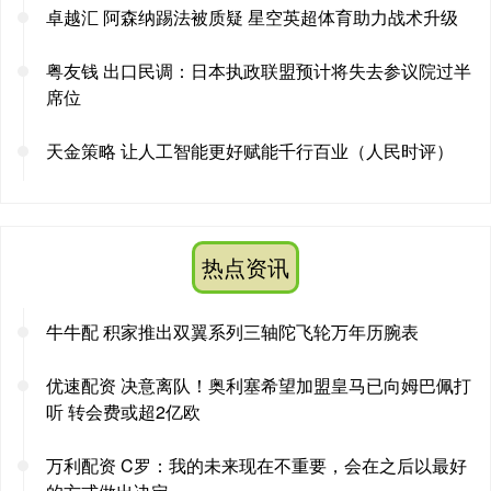
卓越汇 阿森纳踢法被质疑 星空英超体育助力战术升级
粤友钱 出口民调：日本执政联盟预计将失去参议院过半
席位
天金策略 让人工智能更好赋能千行百业（人民时评）
热点资讯
牛牛配 积家推出双翼系列三轴陀飞轮万年历腕表
优速配资 决意离队！奥利塞希望加盟皇马已向姆巴佩打
听 转会费或超2亿欧
万利配资 C罗：我的未来现在不重要，会在之后以最好