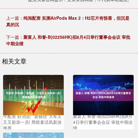
上一篇：
纯旭配资 实测AirPods Max 2：H2芯片有惊喜，但沉是
真的沉
下一篇：
聚富人 和誉-B(02256HK)拟8月4日举行董事会会议 审批
中期业绩
相关文章
牛配资 好消息! “爱丽丝”大军又
聚富人 和誉-B(02256HK)拟8月
又又新添一员! 黑暗童话风新游
4日举行董事会会议 审批中期业
推荐
绩