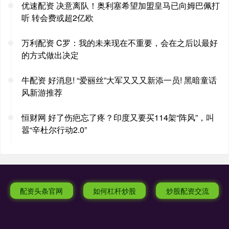
优速配资 决意离队！奥利塞希望加盟皇马已向姆巴佩打
听 转会费或超2亿欧
万利配资 C罗：我的未来现在不重要，会在之后以最好
的方式做出决定
牛配资 好消息! “爱丽丝”大军又又又新添一员! 黑暗童话
风新游推荐
恒财网 好了伤疤忘了疼？印度又要买114架“阵风”，叫
嚣“辛杜尔行动2.0”
配资头条官网
如何杠杆炒股
炒股配资交流