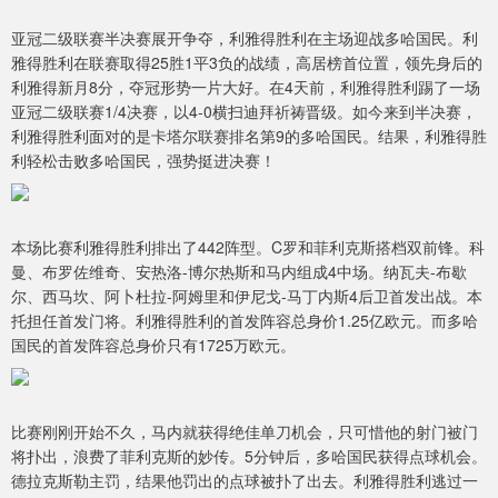
亚冠二级联赛半决赛展开争夺，利雅得胜利在主场迎战多哈国民。利
雅得胜利在联赛取得25胜1平3负的战绩，高居榜首位置，领先身后的
利雅得新月8分，夺冠形势一片大好。在4天前，利雅得胜利踢了一场
亚冠二级联赛1/4决赛，以4-0横扫迪拜祈祷晋级。如今来到半决赛，
利雅得胜利面对的是卡塔尔联赛排名第9的多哈国民。结果，利雅得胜
利轻松击败多哈国民，强势挺进决赛！
本场比赛利雅得胜利排出了442阵型。C罗和菲利克斯搭档双前锋。科
曼、布罗佐维奇、安热洛-博尔热斯和马内组成4中场。纳瓦夫-布歇
尔、西马坎、阿卜杜拉-阿姆里和伊尼戈-马丁内斯4后卫首发出战。本
托担任首发门将。利雅得胜利的首发阵容总身价1.25亿欧元。而多哈
国民的首发阵容总身价只有1725万欧元。
比赛刚刚开始不久，马内就获得绝佳单刀机会，只可惜他的射门被门
将扑出，浪费了菲利克斯的妙传。5分钟后，多哈国民获得点球机会。
德拉克斯勒主罚，结果他罚出的点球被扑了出去。利雅得胜利逃过一