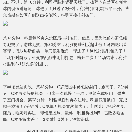
劫。不过，第10分钟，利雅得胜利还是丢球了。扬萨内在禁区右侧带
球内切低射远角，球进了！只过了2分钟，利雅得胜利就扳平比分。博
尔热斯在禁区左侧送出横传球，科曼直接推射破门。
第18分钟，科曼带球突入禁区后抽射破门。但是，因为此前布罗佐维
奇犯规了，进球无效。第23分钟，利雅得胜利反超比分！马内送出直
塞球，博尔热斯前插，单刀低射近角，球进了！利雅得胜利领先了！
半场补时阶段，科曼在乱战中射门打进，梅开二度！半场结束，利雅
得胜利3-1领先多哈国民。
下半场易边再战。第48分钟，C罗禁区中路包抄射门，踢高了。2分钟
后，C罗再次获得机会，但这一次他慢了一步，没能完成射门，错失
了空门机会。第63分钟，利雅得胜利再次进球。科曼低射破门，完成
帽子戏法！7分钟后，C罗单刀机会竟然趟大了。门将出击把球没收。
随后，哈姆丹再进一球锁定胜局。最终，利雅得胜利5-1击败多哈国
民。C罗踢得太差了，3次射门0射正，没能进球。
配资头条官网提示：文章来自网络，不代表本站观点。