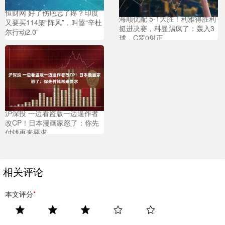
恒财网 好了伤疤忘了疼？印度
海顺优配 5-1大胜！利雅得胜利
又要买114架“阵风”，叫嚣“辛杜
挺进决赛，科曼踢疯了：轰入3
尔行动2.0”
球，C罗0射正
沪深投 一边看盗版一边逼作者
改CP！日本漫画家怒了：你先
付钱再来要求
相关评论
本文评分
*