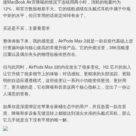
接MacBook Air开降噪的情况下连续用两小时，消耗的电量约为
12%，和官方数据相差不大。它的续航成绩在头戴式耳机中属于中规
中矩的水平，但日常用的话肯定绰绰有余了。
买还是不买，主要看需求
整体体验下来，我的感觉是，AirPods Max 2就是一款在前代基础上进
行查漏补缺与核心拔高的常规升级产品。它的外观没变，386克略显
沉重以及偶尔夹头的物理短板依然存在。
但与此同时，AirPods Max 2的内在发生了很多变化。H2 芯片的加入
让它升级了很多细节上的体验：对话感知、更精准的头部追踪、更聪
明的自适应通透模式，这些改变让一系列小功能变得更强、更好用
了。更关键的是，它在降噪和音质这两个核心指标上，交出了一份让
人满意的答卷。
如果你是深度绑定在苹果全家桶生态中的用户，并且急需一款在音
质、降噪和多设备无缝流转上都能达到顶尖水准的头戴式耳机，那么
它几乎就是当下没有平替的唯一解。