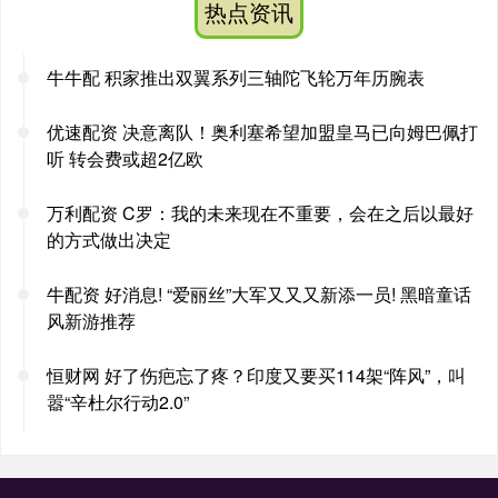
热点资讯
牛牛配 积家推出双翼系列三轴陀飞轮万年历腕表
优速配资 决意离队！奥利塞希望加盟皇马已向姆巴佩打
听 转会费或超2亿欧
万利配资 C罗：我的未来现在不重要，会在之后以最好
的方式做出决定
牛配资 好消息! “爱丽丝”大军又又又新添一员! 黑暗童话
风新游推荐
恒财网 好了伤疤忘了疼？印度又要买114架“阵风”，叫
嚣“辛杜尔行动2.0”