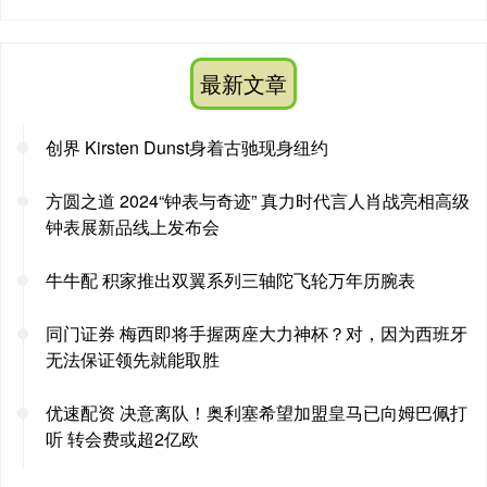
最新文章
创界 Kirsten Dunst身着古驰现身纽约
方圆之道 2024“钟表与奇迹” 真力时代言人肖战亮相高级
钟表展新品线上发布会
牛牛配 积家推出双翼系列三轴陀飞轮万年历腕表
同门证券 梅西即将手握两座大力神杯？对，因为西班牙
无法保证领先就能取胜
优速配资 决意离队！奥利塞希望加盟皇马已向姆巴佩打
听 转会费或超2亿欧