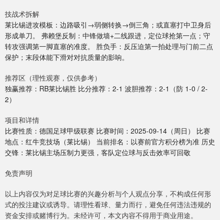
技战术拆解
莱比锡进攻模板：边路吸引→弱侧转换→倒三角；或直塞打中卫身后
形成单刀。 弗赖堡反制：中锋做墙+二线跟进，定位球抢第一点；守
转攻强调第一脚直塞的准度。 胜负手：反压迫第一拍处理与门前二点
保护；末段体能下滑对对抗质量的影响。
推荐区（理性观赛，仅供参考）
独赢推荐：RB莱比锡胜 比分推荐：2-1 波胆推荐：2-1（防 1-0 / 2-
2）
项目和详情
比赛性质：德国足球甲级联赛 比赛时间：2025-09-14（周日） 比赛
地点：红牛竞技场（莱比锡） 当前排名：以赛前官方积分榜为准 历史
交锋：莱比锡主场压制力更强，客队定位球与反击效率可回敬
免责声明
以上内容仅为对足球比赛的兴趣分析与个人观点分享，不构成任何形
式的投注建议或诱导。请理性看球、量力而行，避免任何违法违规的
资金安排或赌博行为。未经许可，本文内容不得用于商业用途。