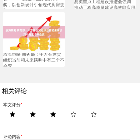
测类重点工程建设推进会强调
奖，以创新设计引领现代厨房变
推动工程高质量建设高效能应用
革
股海策略 商务部：中方在世贸
组织当前和未来谈判中有三个不
会变
相关评论
本文评分
*
评论内容
*