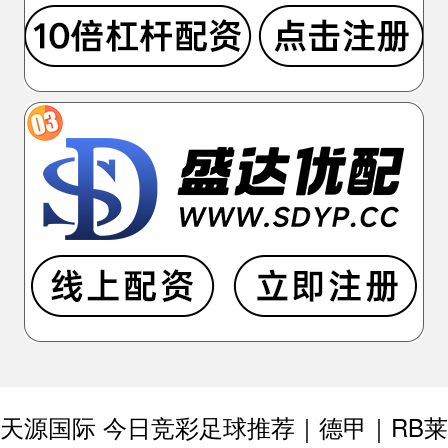
天源国际 今日竞彩足球推荐｜德甲｜RB莱