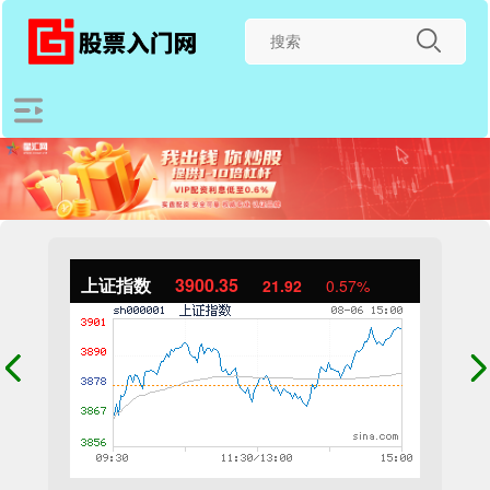
上证指数
3900.35
21.92
0.57%