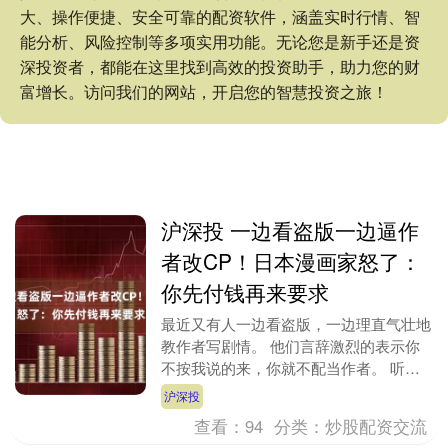
大、操作便捷、安全可靠的配资软件，涵盖实时行情、智
能分析、风险控制等多项实用功能。无论您是新手还是资
深投资者，都能在这里找到高效的投资助手，助力您的财
富增长。访问我们的网站，开启您的智慧投资之旅！
沪深投 一边看盗版一边逼作
者改CP！日本漫画家怒了：
你先付钱再来要求
最近又有人一边看盗版，一边理直气壮地
教作者写剧情。 他们言辞激烈的表示你
不按我说的来，你就不配当作者。 听着
就离谱，但这事是真的。 事情的主角，
沪深投
是漫画《想让败犬....
查看：
94
分类：
炒股配资交流