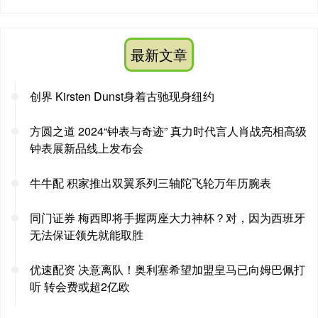
最新文章
创界 Kirsten Dunst身着古驰现身纽约
方圆之道 2024“钟表与奇迹” 真力时代言人肖战亮相高级
钟表展新品线上发布会
牛牛配 积家推出双翼系列三轴陀飞轮万年历腕表
同门证券 梅西即将手握两座大力神杯？对，因为西班牙
无法保证领先就能取胜
优速配资 决意离队！奥利塞希望加盟皇马已向姆巴佩打
听 转会费或超2亿欧